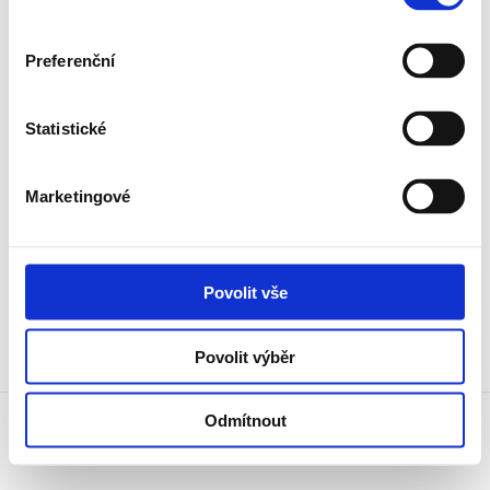
Preferenční
Gutova 71/22, 100 00 Praha 10, Strašnice
Statistické
Marketingové
+420 777 005 012
Povolit vše
Povolit výběr
Odmítnout
© 2026, Garmondi CZ s.r.o.