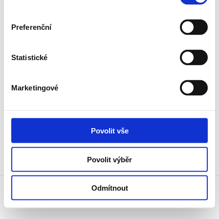
Preferenční
Gutova 71/22, 100 00 Praha 10, Strašnice
Statistické
Marketingové
+420 777 005 012
Povolit vše
Povolit výběr
Odmítnout
© 2026, Garmondi CZ s.r.o.